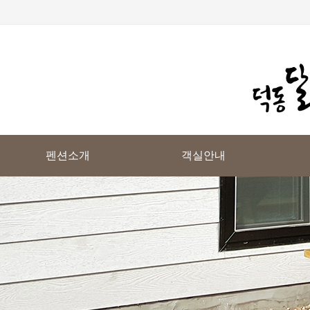
펜션소개
객실안내
펜션소개
객실 전체보기
오시는길