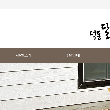
펜션소개
객실안내
펜션소개
객실 전체보기
오시는길