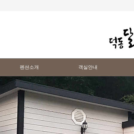
펜션소개
객실안내
펜션소개
객실 전체보기
오시는길