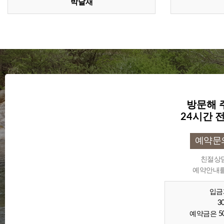
박달재
방문해 
24시간 
예약문의 
친절상
예약안내를
입금계
3
예약금은 