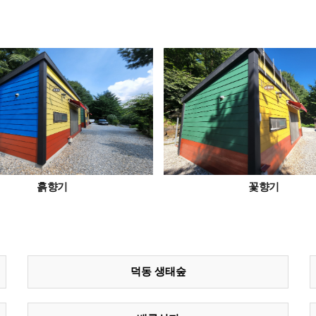
흙향기
꽃향기
덕동 생태숲