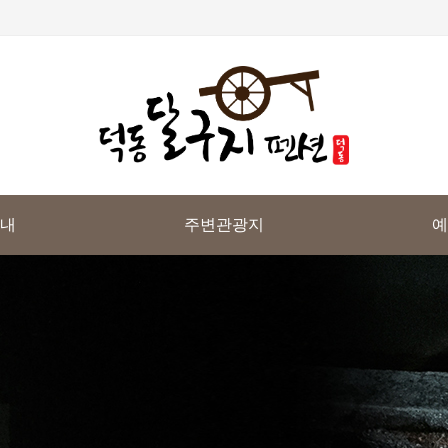
내
주변관광지
예
체보기
주변관광지
실