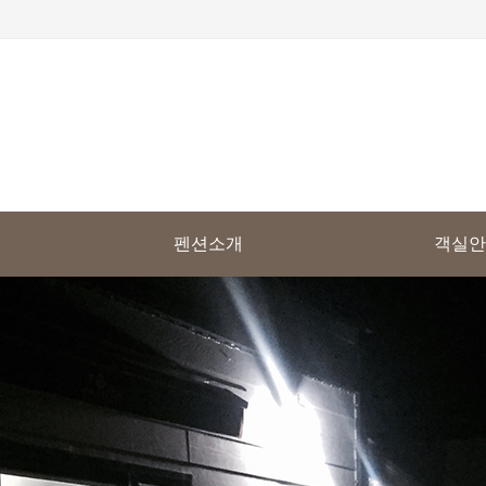
펜션소개
객실안
펜션소개
객실 전
오시는길