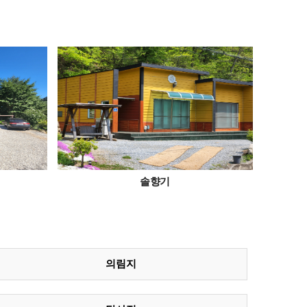
솔향기
의림지